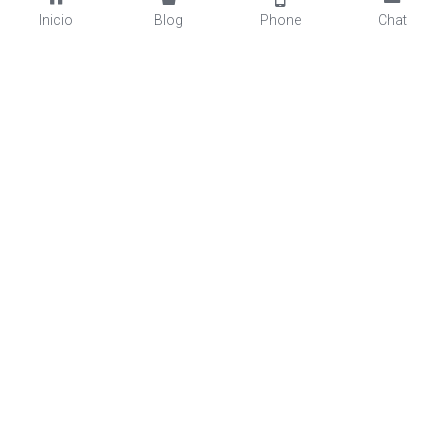
Inicio
Blog
Phone
Chat
Nos dedicamos a hacerte 
sentir bien
Conoce nuestros servicios
Masajes
Hacemos recargar tu bateria