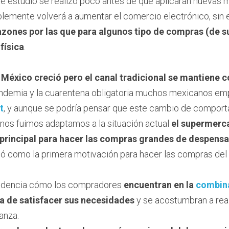
e estudio se realizó poco antes de que aplicaran nuevas 
blemente volverá a aumentar el comercio electrónico, sin 
azones por las que para algunos tipo de compras (de 
 física
.
n México creció pero el canal tradicional se mantiene 
pandemia y la cuarentena obligatoria muchos mexicanos em
t
, y aunque se podría pensar que este cambio de comport
nos fuimos adaptamos a la situación actual 
el supermerca
a principal para hacer las compras grandes de despensa
ó como la primera motivación para hacer las compras del s
videncia cómo los compradores 
encuentran en la 
combina
ma de satisfacer sus necesidades
 y se acostumbran a real
anza.