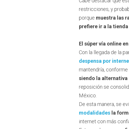
Cabe destacar que est
restricciones, y proba
porque 
muestra las r
prefiere ir a la tienda
El súper vía online e
Con la llegada de la 
despensa por interne
mantendría, conforme 
siendo la alternativ
reposición se consolid
México.
De esta manera, se e
modalidades
 la for
internet con más confi