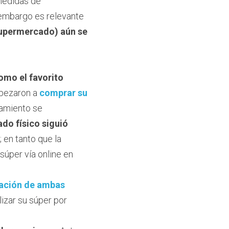
medidas de 
embargo es relevante 
supermercado) aún se 
como el favorito
pezaron a 
comprar su 
amiento se 
do físico siguió 
; en tanto que la 
úper vía online en 
ción de ambas 
izar su súper por 