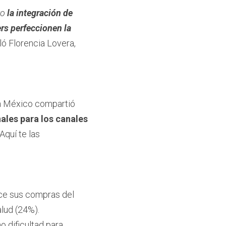
o 
la integración de 
ers perfeccionen la 
ló Florencia Lovera, 
a México compartió 
les para los canales 
quí te las 
ce sus compras del 
alud (24%).
 dificultad para 