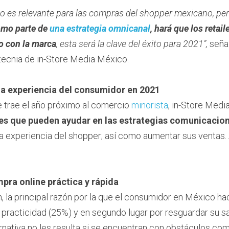
ico es relevante para las compras del shopper mexicano, per
mo parte de 
una estrategia omnicanal
, hará que los retail
o con la marca
, esta será la clave del éxito para 2021”,
 seña
ecnia de in-Store Media México.
la experiencia del consumidor en 2021
 trae el año próximo al comercio 
minorista
, in-Store Medi
 que pueden ayudar en las estrategias comunicaciona
la experiencia del shopper; así como aumentar sus ventas. A
pra online práctica y rápida
, la principal razón por la que el consumidor en México ha
r practicidad (25%) y en segundo lugar por resguardar su s
rnativa no les resulta si se encuentran con obstáculos como