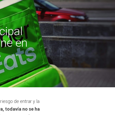
ipal 
ne en 
esgo de entrar y la 
, todavía no se ha 