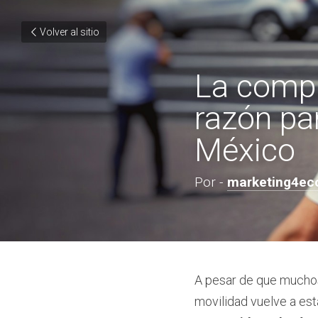
Volver al sitio
La compra
razón par
México
Por - 
marketing4e
A pesar de que muchos 
movilidad vuelve a est