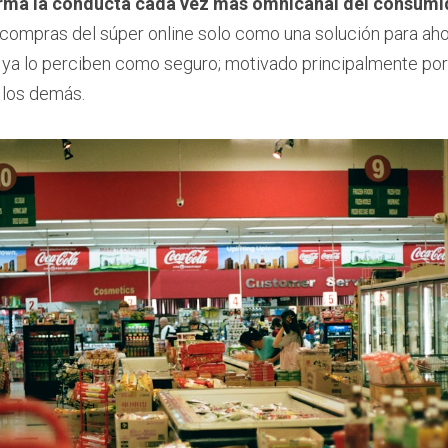
irma la conducta cada vez más omnicanal del consum
 compras del súper online solo como una solución para ahor
 ya lo perciben como seguro; motivado principalmente por 
e los demás.