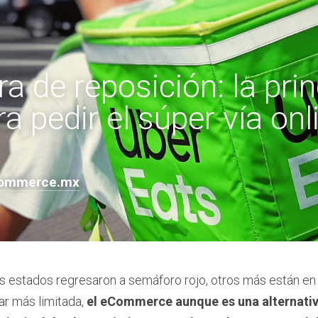
 de reposición: la princ
a pedir el súper vía onli
commerce.mx
estados regresaron a semáforo rojo, otros más están en ri
ar más limitada, 
el eCommerce aunque es una alternativa