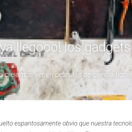
 ya llegooo! los gadgets 
 creiamos ver en peliculas de ciencia ficci
uelto espantosamente obvio que nuestra tecnolo