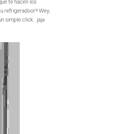
ue te hacen los 
 refrigeradoor!! Wey, 
simple click... jaja 