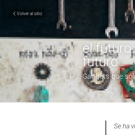
Volver al sitio
el futuro
futuro
Gadgets que solo
Se ha v