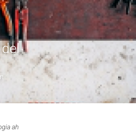
del 
on
gia ah 