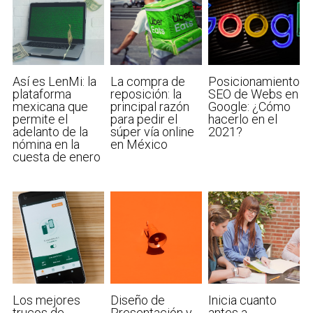
Así es LenMi: la
La compra de
Posicionamiento
plataforma
reposición: la
SEO de Webs en
mexicana que
principal razón
Google: ¿Cómo
permite el
para pedir el
hacerlo en el
adelanto de la
súper vía online
2021?
nómina en la
en México
cuesta de enero
Los mejores
Diseño de
Inicia cuanto
trucos de
Presentación y
antes a