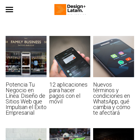
Inicio
Design+ IT
Design+ BI
Blog
Contacto
Potencia Tu
12 aplicaciones
Nuevos
Negocio en
para hacer
términos y
Línea: Diseño de
pagos con el
condiciones en
Sitios Web que
móvil
WhatsApp, qué
Impulsan el Éxito
cambia y cómo
Empresarial
te afectará